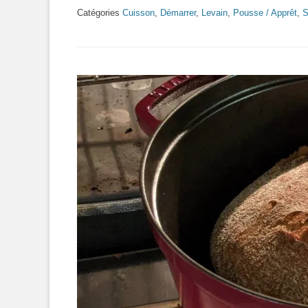
Catégories
Cuisson
,
Démarrer
,
Levain
,
Pousse / Apprêt
,
S