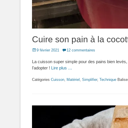
Cuire son pain à la cocot
Posted
9 février 2021
12 commentaires
on
La cuisson super simple pour des pains bien levés, a
l’adopter !
Lire plus …
Catégories
Cuisson
,
Matériel
,
Simplifier
,
Technique
Balis