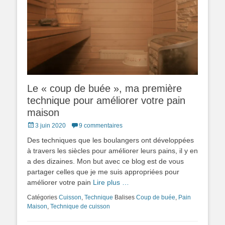
Le « coup de buée », ma première
technique pour améliorer votre pain
maison
Posted
3 juin 2020
9 commentaires
on
Des techniques que les boulangers ont développées
à travers les siècles pour améliorer leurs pains, il y en
a des dizaines. Mon but avec ce blog est de vous
partager celles que je me suis appropriées pour
améliorer votre pain
Lire plus …
Catégories
Cuisson
,
Technique
Balises
Coup de buée
,
Pain
Maison
,
Technique de cuisson