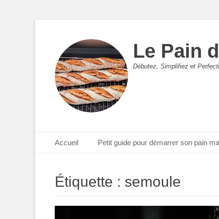
Le Pain 
Débutez, Simplifiez et Perfec
Menu principal
Aller
Accueil
Petit guide pour démarrer son pain m
au
contenu
Étiquette :
semoule